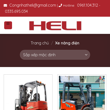
Skip
Congnhatheli@gmail.com
0961.104.312
|
Hotline:
-
to
0335.695.034
content
Trang chủ
/
Xe nâng điện