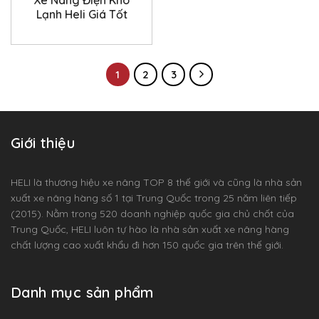
Xe Nâng Điện Kho
Lạnh Heli Giá Tốt
1
2
3
Giới thiệu
HELI là thương hiệu xe nâng TOP 8 thế giới và cũng là nhà sản
xuất xe nâng hàng số 1 tại Trung Quốc trong 25 năm liên tiếp
(2015). Nằm trong 520 doanh nghiệp quốc gia chủ chốt của
Trung Quốc, HELI luôn tự hào là nhà sản xuất xe nâng hàng
chất lượng cao xuất khẩu đi hơn 150 quốc gia trên thế giới.
Danh mục sản phẩm