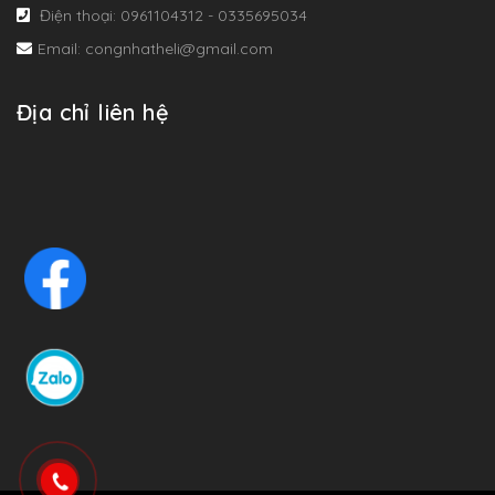
Điện thoại: 0961104312 - 0335695034
Email: congnhatheli@gmail.com
Địa chỉ liên hệ