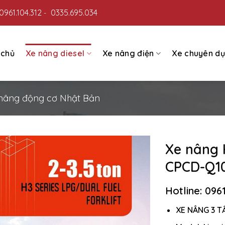
0961.104.312
0335.695.034
-
 chủ
Xe nâng diesel
Xe nâng điện
Xe chuyên d
nâng động cơ Nhật Bản
Xe nâng H
CPCD-Q1
Hotline: 096
XE NÂNG 3 T