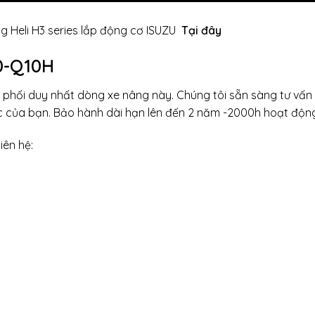
 Heli H3 series lắp động cơ ISUZU
Tại đây
0-Q10H
ân phối duy nhất dòng xe nâng này. Chúng tôi sẵn sàng tư v
c của bạn. Bảo hành dài hạn lên đến 2 năm -2000h hoạt động 
iên hệ: