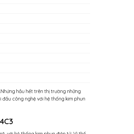
Nhứng hầu hết trên thị trường những
i đầu công nghệ với hệ thống kim phun
 4C3
, với hệ thống kim phun điện tử. Vì thế