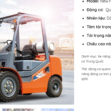
Model:
New H
Động cơ:
Qu
Nhiên liệu:
Dầ
Tâm tải trọn
Tải trọng nâ
Chiều cao n
Danh mục:
Xe nâng 
cơ Trung Quốc
Thẻ:
động cơ quanc
nâng động cơ kim p
q10h