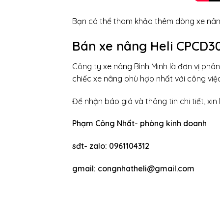
Bạn có thể tham khảo thêm dòng xe nâng
Bán xe nâng Heli CPCD3
Công ty xe nâng Bình Minh là đơn vị ph
chiếc xe nâng phù hợp nhất với công việ
Để nhận báo giá và thông tin chi tiết, xin l
Phạm Công Nhất- phòng kinh doanh
sđt- zalo: 0961104312
gmail: congnhatheli@gmail.com