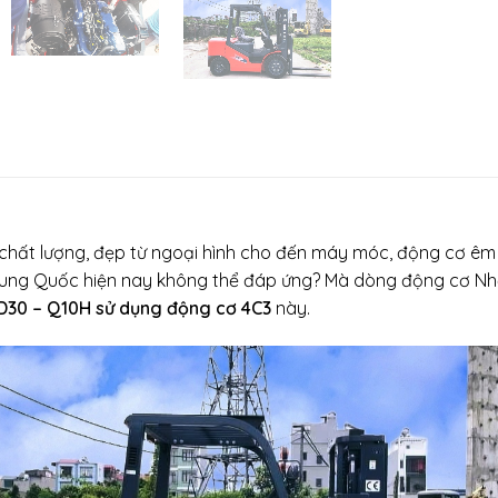
t lượng, đẹp từ ngoại hình cho đến máy móc, động cơ êm ái, t
rung Quốc hiện nay không thể đáp ứng? Mà dòng động cơ Nhậ
D30 – Q10H sử dụng động cơ 4C3
này.