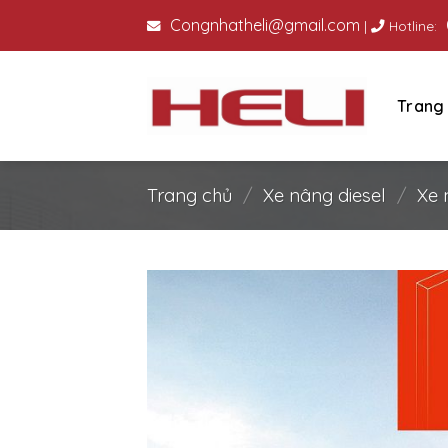
Skip
Congnhatheli@gmail.com
|
Hotline:
to
content
Trang
Trang chủ
/
Xe nâng diesel
/
Xe 