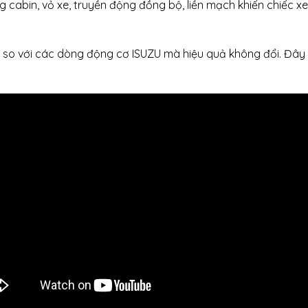
 cabin, vỏ xe, truyền động đồng bộ, liền mạch khiến chiếc x
 so với các dòng động cơ ISUZU mà hiệu quả không đổi. Đây 