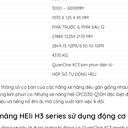
3000 – 6000MM
1070 X 125 X 45 MM
PHÍA TRƯỚC 6, PHÍA SAU 12
2748X 1225X 2170 MM
28×9-15-12PR/6.50-10-10PR
4370 KG
QuanChai 4C3 kim phun điện tử
HỘP SỐ TỰ ĐỘNG HELI
 thông số cơ bản của các hãng xe nâng đều gần giống nhau.
ng kim phun cơ. Nhưng xe nâng heli CPCD30-Q10H đặc biệt đ
hiệu và tiếng nổ êm ái, mà công suất làm việc k đổi.
 nâng HEli H3 series sử dụng động cơ
a dòng xe này là được trang bị động cơ QuanChai 4C3 mạnh mẽ