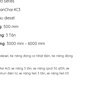
3 series
anChai 4C3
u diesel
g:
500 mm
ng:
3 Tấn
âng:
3000 mm – 6000 mm
diesel
,
Xe nâng động cơ Nhật Bản
,
Xe nâng động
hai 4c3
,
xe nâng 3 tấn
,
xe nâng cpcd 30 q10h
,
xe
hun điện tử
,
xe nâng heli 3 tấn
,
xe nâng heli h3