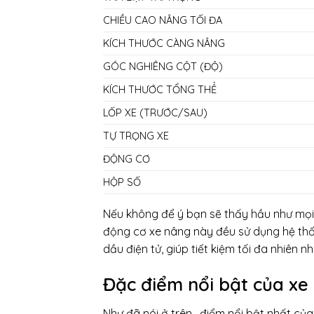
CHIỀU CAO NÂNG TỐI ĐA
KÍCH THƯỚC CÀNG NÂNG
GÓC NGHIÊNG CỘT (ĐỘ)
KÍCH THƯỚC TỔNG THỂ
LỐP XE (TRƯỚC/SAU)
TỰ TRỌNG XE
ĐỘNG CƠ
HỘP SỐ
Nếu không để ý bạn sẽ thấy hầu như mọi
động cơ xe nâng này đều sử dụng hệ thố
dầu điện tử, giúp tiết kiệm tối đa nhiên n
Đặc điểm nổi bật của xe
Như đã nói ở trên , điểm nổi bật nhất củ