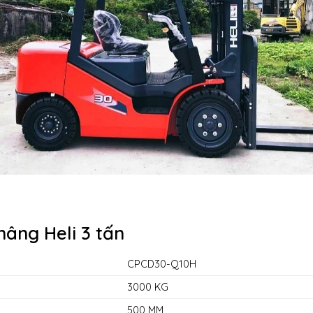
nâng Heli 3 tấn
CPCD30-Q10H
3000 KG
500 MM