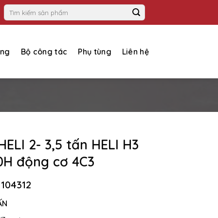
Tìm
kiếm:
ụng
Bộ công tác
Phụ tùng
Liên hệ
ELI 2- 3,5 tấn HELI H3
0H động cơ 4C3
1104312
ẤN