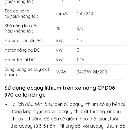
(tải/không tải)
Tốc độ nâng
mm/s
130/230
hạ(tải/không tải)
Khả năng leo dốc
%
5/7
(tải/không tải)
Motor di chuyển AC
kW
1.5
Motor nâng hạ DC
kW
3
Motor trợ lái DC
kW
0.15
Dung lượng ắc quy axit,
V/Ah
24/270-24/200
lithium
Sử dụng acquy lithium trên xe nâng CPD06-
970 có lợi ích gì.
Lợi ích đầu tiên là sự bền bỉ. acquy lithium có sự bền bỉ
đáng king ngạc so với acquy chì axit thường. acquy
chì-axit thường độ bền sẽ giảm theo thời gian, tuổi
thọ acquy từ 3-5 năm . Nhưng đối với acquy lithium độ