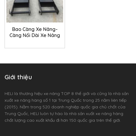
Bao Càng Xe Nâng-
Càng Nối Dài Xe Nâng
Giới thiệu
HELI là thương hiệu xe nâng TOP 8 thế giới và cũng là nhà sản
xuất xe nâng hàng số 1 tại Trung Quốc trong 25 năm liên tiếp
(2015). Nằm trong 520 doanh nghiệp quốc gia chủ chốt của
Trung Quốc, HELI luôn tự hào là nhà sản xuất xe nâng hàng
chất lượng cao xuất khẩu đi hơn 150 quốc gia trên thế giới.