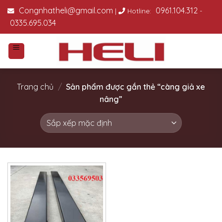
Skip
Congnhatheli@gmail.com
0961.104.312
|
Hotline:
-
to
0335.695.034
content
Trang chủ
/
Sản phẩm được gắn thẻ “càng giả xe
nâng”