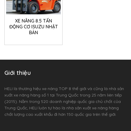
XE NÂNG 8.5 TẤN
ĐỘNG CƠ ISUZU NHẬT
BẢN
Giới thiệu
HELI là thương hiệu xe nâng TOP 8 thế giới và cũng là nhà sản
xuất xe nâng hàng số 1 tại Trung Quốc trong 25 năm liên tiếp
(2015). Nằm trong 520 doanh nghiệp quốc gia chủ chốt của
Trung Quốc, HELI luôn tự hào là nhà sản xuất xe nâng hàng
chất lượng cao xuất khẩu đi hơn 150 quốc gia trên thế giới.