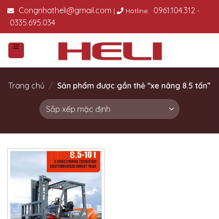
Skip
Congnhatheli@gmail.com
0961.104.312
|
Hotline:
-
to
0335.695.034
content
Trang chủ
/
Sản phẩm được gắn thẻ “xe nâng 8.5 tấn”