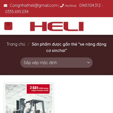
Skip
Congnhatheli@gmail.com
0961.104.312
|
Hotline:
-
to
0335.695.034
content
Trang chủ
/
Sản phẩm được gắn thẻ “xe nâng động
cơ xinchai”