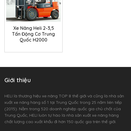
Xe Nâng Heli 2-3,5
Tấn Động Cơ Trung
Quốc H2000
Giới thiệu
HELI là thương hiệu xe nâng TOP 8 thế giới và cũng là nhà sản
xuất xe nâng hàng số 1 tại Trung Quốc trong 25 năm liên tiếp
(2015). Nằm trong 520 doanh nghiệp quốc gia chủ chốt của
Trung Quốc, HELI luôn tự hào là nhà sản xuất xe nâng hàng
chất lượng cao xuất khẩu đi hơn 150 quốc gia trên thế giới.