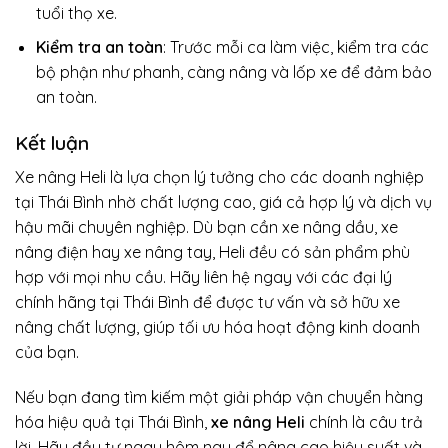
tuổi thọ xe.
Kiểm tra an toàn
: Trước mỗi ca làm việc, kiểm tra các
bộ phận như phanh, càng nâng và lốp xe để đảm bảo
an toàn.
Kết luận
Xe nâng Heli là lựa chọn lý tưởng cho các doanh nghiệp
tại Thái Bình nhờ chất lượng cao, giá cả hợp lý và dịch vụ
hậu mãi chuyên nghiệp. Dù bạn cần xe nâng dầu, xe
nâng điện hay xe nâng tay, Heli đều có sản phẩm phù
hợp với mọi nhu cầu. Hãy liên hệ ngay với các đại lý
chính hãng tại Thái Bình để được tư vấn và sở hữu xe
nâng chất lượng, giúp tối ưu hóa hoạt động kinh doanh
của bạn.
Nếu bạn đang tìm kiếm một giải pháp vận chuyển hàng
hóa hiệu quả tại Thái Bình,
xe nâng Heli
chính là câu trả
lời. Hãy đầu tư ngay hôm nay để nâng cao hiệu suất và