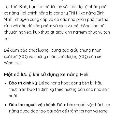
Tại Thái Bình, bạn có thể liên hệ với các đại lý phân phối
xe nâng Heli chính hãng là công ty TNHH xe nâng Bình
Minh , chuyên cung cấp và có các nhà phân phồi tại thái
bình với đầy đủ sản phẩm và dịch vụ. hệ thống kho bãi
chuyên nghiệp, ky xthuajat giàu kinh nghiệm phục vụ tận
nơi.
Để đảm bảo chất lượng, cung cấp giấy chứng nhận
xuất xứ (CO) và chứng nhận chất lượng (CQ) của xe
nâng Heli.
Một số lưu ý khi sử dụng xe nâng Heli
Bảo trì định kỳ
: Để xe nâng hoạt động bền bỉ, hãy
thực hiện bảo trì định kỳ theo hướng dẫn của nhà sản
xuất.
Đào tạo người vận hành
: Đảm bảo người vận hành xe
nâng được đào tạo bài bản để tránh tai nạn và tăng