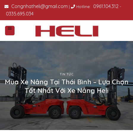
Skip
Congnhatheli@gmail.com
0961.104.312
|
Hotline:
-
to
0335.695.034
content
TIN TỨC
Mua Xe Nâng Tại Thái Bình – Lựa Chọn
Tốt Nhất Với Xe Nâng Heli