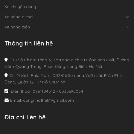
Xe chuyên dụng
Xe nâng diesel
Xe nâng điện
Thông tin liên hệ
Trụ Sở Chính: Tầng 3, Tòa nhà dịch vụ Cổng sân Golf, Đường
Đàm Quang Trung, Phúc Đồng, Long Biên, Hà Nội
Chi Nhánh Phía Nam: D02-06 Senturia Vườn Lài, P An Phú
Đông, Quận 12, TP Hồ Chí Minh
Điện thoại: 0961104312 - 0335695034
Email: congnhatheli@gmail.com
Địa chỉ liên hệ