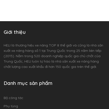
Giới thiệu
HELI là thương hiệu xe nâng TOP 8 thế giới và cũng là nhà sản
xuất xe nâng hàng số 1 tại Trung Quốc trong 25 năm liên tiếp
(2015). Nằm trong 520 doanh nghiệp quốc gia chủ chốt của
Trung Quốc, HELI luôn tự hào là nhà sản xuất xe nâng hàng
chất lượng cao xuất khẩu đi hơn 150 quốc gia trên thế giới.
Danh mục sản phẩm
Bộ công tác
Phụ tùng