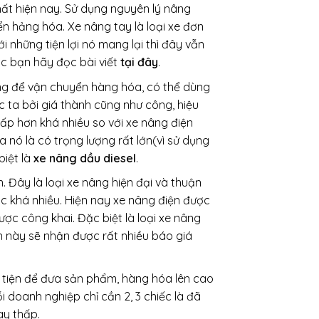
nhất hiện nay. Sử dụng nguyên lý nâng
ển hảng hóa. Xe nâng tay là loại xe đơn
 những tiện lợi nó mang lại thì đây vẫn
ác bạn hãy đọc bài viết
tại đây
.
ong để vận chuyển hàng hóa, có thể dùng
c ta bởi giá thành cũng như công, hiệu
ấp hơn khá nhiều so với xe nâng điện
nó là có trọng lượng rất lớn(vì sử dụng
biệt là
xe nâng dầu diesel
.
n. Đây là loại xe nâng hiện đại và thuận
ác khá nhiều. Hiện nay xe nâng điện được
ược công khai. Đặc biệt là loại xe nâng
ện này sẽ nhận được rất nhiều báo giá
g tiện để đưa sản phẩm, hàng hóa lên cao
 doanh nghiệp chỉ cần 2, 3 chiếc là đã
ay thấp.