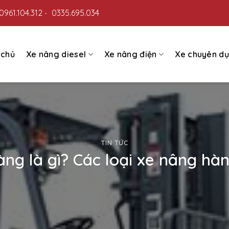
0961.104.312
0335.695.034
-
 chủ
Xe nâng diesel
Xe nâng điện
Xe chuyên d
TIN TỨC
ng là gì? Các loại xe nâng hà