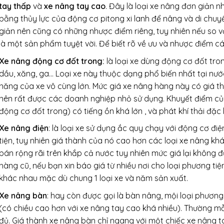
tay thấp
và
xe nâng tay cao
. Đây là loại xe nâng đơn giản 
bằng thủy lực của động cơ pitong xi lanh để nâng và di chuy
giản nên cũng có những nhược điểm riêng, tuy nhiên nếu so với
là một sản phẩm tuyệt vời. Để biết rõ về ưu và nhược điểm c
Xe nâng động cơ đốt trong:
là loại xe dùng động cơ đốt tr
dầu, xăng, ga… Loại xe này thuộc dạng phổ biến nhất tại nướ
năng của xe vô cùng lớn. Mức giá xe nâng hàng này có giá th
nên rất được các doanh nghiệp nhỏ sử dụng. Khuyết điểm của 
động cơ đốt trong) có tiếng ồn khá lớn , và phát khí thải đặc 
Xe nâng điện
: là loại xe sử dụng ắc quy chạy với động cơ điệ
tiện, tuy nhiên giá thành của nó cao hơn các loại xe nâng kh
bán rộng rãi trên khắp cả nước tuy nhiên mức giá lại không đ
hàng cũ, nếu bạn xin báo giá từ nhiều nơi cho loại phương ti
khác nhau mặc dù chung 1 loại xe và năm sản xuất.
Xe nâng bàn
: hay còn được gọi là bàn nâng, mội loại phươn
(có chiều cao hơn với xe nâng tay cao khá nhiều). Thường mỗi
đủ. Giá thành xe nâng bàn chỉ ngang với một chiếc xe nâng t