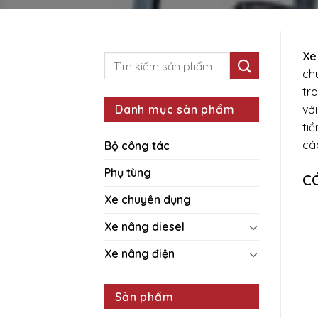
Xe
ch
tro
Danh mục sản phẩm
vớ
tiề
cá
Bộ công tác
Phụ tùng
C
Xe chuyên dụng
Xe nâng diesel
Xe nâng điện
Sản phẩm