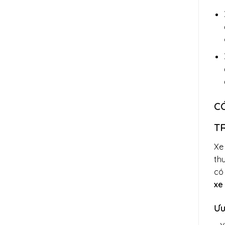
C
T
Xe
thu
có
xe
Ưu