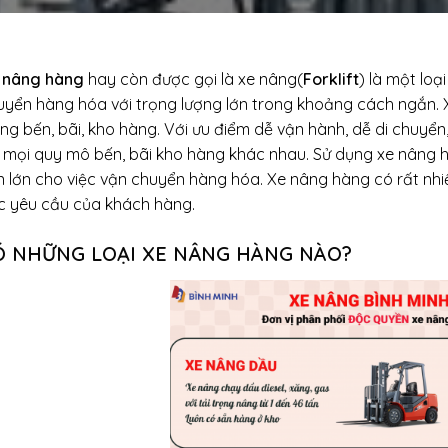
 nâng hàng
hay còn được gọi là xe nâng(
Forklift
) là một lo
uyển hàng hóa với trọng lượng lớn trong khoảng cách ngắn. X
ng bến, bãi, kho hàng. Với ưu điểm dễ vận hành, dễ di chuyển
i mọi quy mô bến, bãi kho hàng khác nhau. Sử dụng xe nâng
n lớn cho việc vận chuyển hàng hóa. Xe nâng hàng có rất nhi
c yêu cầu của khách hàng.
Ó NHỮNG LOẠI XE NÂNG HÀNG NÀO?