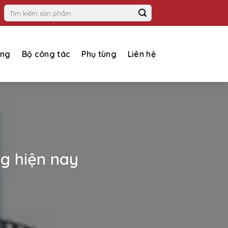
Tìm
kiếm:
ụng
Bộ công tác
Phụ tùng
Liên hệ
ng hiện nay