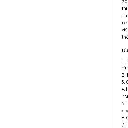
Xe
th
nh
xe
vi
th
Ưu
1.
hì
2. 
3. 
4. 
nâ
5.
cao
6. 
7. 