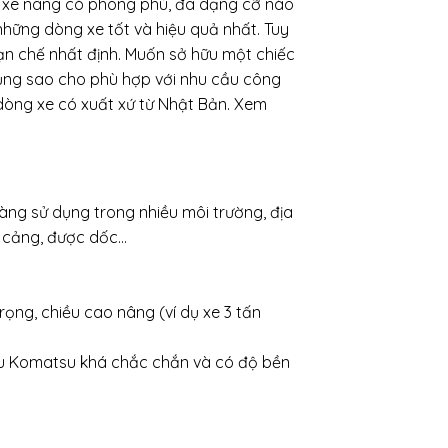
ng xe nâng có phong phú, đa dạng cỡ nào
những dòng xe tốt và hiệu quả nhất. Tuy
ạn chế nhất định. Muốn sở hữu một chiếc
dụng sao cho phù hợp với nhu cầu công
 dòng xe có xuất xứ từ Nhật Bản. Xem
àng sử dụng trong nhiều môi trường, địa
n cảng, được dốc…
rọng, chiều cao nâng (ví dụ xe 3 tấn
dầu Komatsu khá chắc chắn và có độ bền