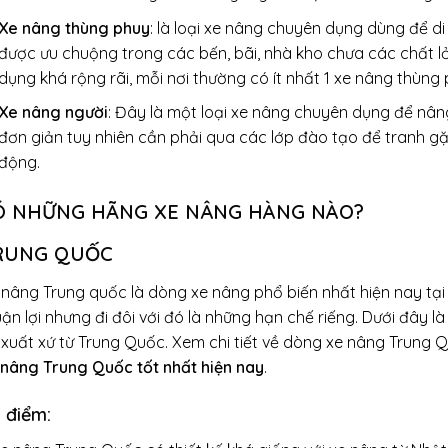
Xe nâng thùng phuy
: là loại xe nâng chuyên dụng dùng để di
được ưu chuộng trong các bến, bãi, nhà kho chưa các chất lỏ
dụng khá rộng rãi, mỗi nơi thường có ít nhất 1 xe nâng thùng
Xe nâng người
: Đây là một loại xe nâng chuyên dụng để nâng
đơn giản tuy nhiên cần phải qua các lớp đào tạo để tranh g
động.
Ó NHỮNG HÃNG XE NÂNG HÀNG NÀO?
RUNG QUỐC
 nâng Trung quốc là dòng xe nâng phổ biến nhất hiện nay tạ
ận lợi nhưng đi đôi với đó là những hạn chế riếng. Dưới đây
 xuất xứ từ Trung Quốc. Xem chi tiết về dòng xe nâng Trung Q
 nâng Trung Quốc tốt nhất hiện nay
.
 điểm: