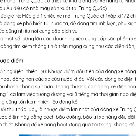
Xe nâng Trung Quốc có thiết kế khá giống với xe nâng từ Nhật
âu Âu đều có nhà máy sản xuất tại Trung Quốc)
ức giá rẻ: Mức giá 1 chiếc xe mới Trung Quốc chỉ xấp xỉ 1/2 c
à dòng xe phổ biến tại nước ta, dễ dàng tìm linh kiện, phụ ki
ữa cũng nhiều nơi cung cấp dịch vụ.
Có một số lượng lớn các doanh nghiệp cung cấp sản phẩm xe
dàng tìm kiếm thông tin ở trên mạng cũng như các diễn đàn, 
ược điểm:
ốn nguyên, nhiên liệu: Nhược điểm đầu tiên của dòng xe nâng 
 hoạt động hơn các xe của nước khác. Với các dòng xe điện th
ải nhanh chóng sạc hơn. Thông thường các dòng xe điện nân
ng 1 ca làm việc tương đương với 8 tiếng mà thời gian nạp đi
ng cũng tốn kém nhiên liệu đáng kể.
Tuổi thọ thấp: đây là nhược điểm lớn nhât của dòng xe Trung 
ược điểm này bằng cách bảo dưỡng, bảo trì xe nâng đều đặt. T
n thiết. Không để xe nâng hoạt động quá tải trọng, không để 