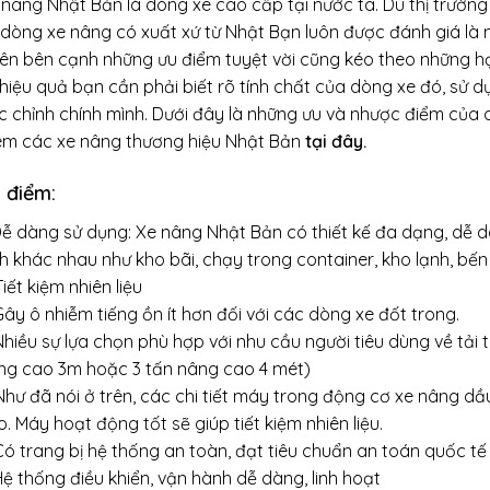
 nâng Nhật Bản là dòng xe cao cấp tại nước ta. Dù thị trườ
ì dòng xe nâng có xuất xứ từ Nhật Bạn luôn được đánh giá là 
iên bên cạnh những ưu điểm tuyệt vời cũng kéo theo những h
 hiệu quả bạn cần phải biết rõ tính chất của dòng xe đó, sử 
ệc chỉnh chính mình. Dưới đây là những ưu và nhược điểm của
êm các xe nâng thương hiệu Nhật Bản
tại đây.
 điểm:
 Dễ dàng sử dụng: Xe nâng Nhật Bản có thiết kế đa dạng, dễ d
nh khác nhau như kho bãi, chạy trong container, kho lạnh, bế
Tiết kiệm nhiên liệu
Gây ô nhiễm tiếng ồn ít hơn đối với các dòng xe đốt trong.
Nhiều sự lựa chọn phù hợp với nhu cầu người tiêu dùng về tải t
ng cao 3m hoặc 3 tấn nâng cao 4 mét)
 Như đã nói ở trên, các chi tiết máy trong động cơ xe nâng 
. Máy hoạt động tốt sẽ giúp tiết kiệm nhiên liệu.
Có trang bị hệ thống an toàn, đạt tiêu chuẩn an toán quốc tế
Hệ thống điều khiển, vận hành dễ dàng, linh hoạt