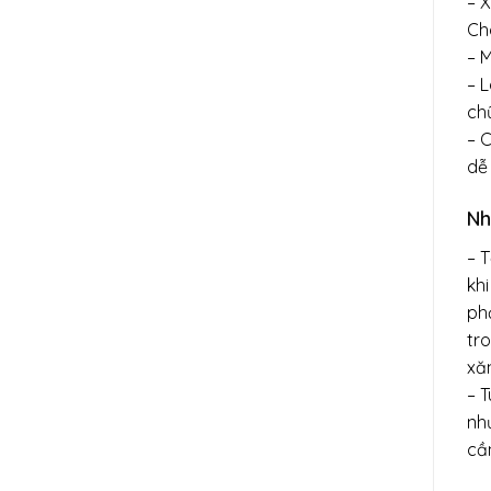
– 
Ch
– M
– L
ch
– 
dễ 
Nh
– T
khi
ph
tro
xă
– 
nh
cầ